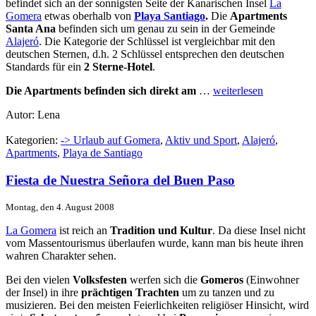
befindet sich an der sonnigsten Seite der Kanarischen Insel
La
Gomera
etwas oberhalb von
Playa Santiago
.
Die
Apartments
Santa Ana
befinden sich um genau zu sein in der Gemeinde
Alajeró
. Die Kategorie der Schlüssel ist vergleichbar mit den
deutschen Sternen, d.h. 2 Schlüssel entsprechen den deutschen
Standards für ein
2 Sterne-Hotel
.
Die Apartments befinden sich direkt am
…
weiterlesen
Autor: Lena
Kategorien:
-> Urlaub auf Gomera
,
Aktiv und Sport
,
Alajeró
,
Apartments
,
Playa de Santiago
Fiesta de Nuestra Señora del Buen Paso
Montag, den 4. August 2008
La Gomera
ist reich an
Tradition und Kultur
. Da diese Insel nicht
vom Massentourismus überlaufen wurde, kann man bis heute ihren
wahren Charakter sehen.
Bei den vielen
Volksfesten
werfen sich die
Gomeros
(Einwohner
der Insel) in ihre
prächtigen Trachten
um zu tanzen und zu
musizieren. Bei den meisten Feierlichkeiten religiöser Hinsicht, wird