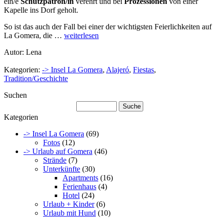
ein/e
Schutzpatron/in
verehrt und bei
Prozessionen
von einer
Kapelle ins Dorf geholt.
So ist das auch der Fall bei einer der wichtigsten Feierlichkeiten auf
La Gomera, die …
weiterlesen
Autor: Lena
Kategorien:
-> Insel La Gomera
,
Alajeró
,
Fiestas
,
Tradition/Geschichte
Suchen
Kategorien
-> Insel La Gomera
(69)
Fotos
(12)
-> Urlaub auf Gomera
(46)
Strände
(7)
Unterkünfte
(30)
Apartments
(16)
Ferienhaus
(4)
Hotel
(24)
Urlaub + Kinder
(6)
Urlaub mit Hund
(10)