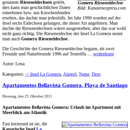
genannte
Rieseneidechsen
gelebt,
Gomera Rieseneidechse
dies kann man geschichtlichen Daten
Bild: Kanarenexpress.com
entnehmen bzw. aus Knochenfunden
ersehen, das dachte man jedenfalls. Im Jahr 1999 wurden auf der
Insel sechs Eidechsen gefangen, die dieser Art angehören. Man
dachte die Rieseneidechsen wären ausgestorben, aber das war wohl
nicht ganz richtig. Die Rieseneidechse der Insel La Gomera nennt
man auch
Gomera Rieseneidechse
.
Die Geschichte der Gomera Rieseneidechse begann, als zwei
Freunde und Naturfreunde 1996 auf Teneriffa …
weiterlesen
Autor: Lena
Kategorien:
-> Insel La Gomera
,
Alajeró
,
Natur
,
Tiere
Apartamentos Bellavista Gomera, Playa de Santiago
Dienstag, den 25. Oktober 2011
Apartamentos Bellavista Gomera: Urlaub im Apartment mit
Meerblick am Atlantik
Fast kreisrund ist sie, die
Kanarische Insel
La