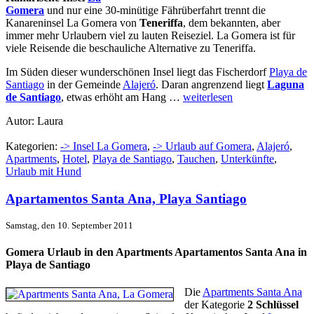
Gomera
und nur eine 30-minütige Fährüberfahrt trennt die
Kanareninsel La Gomera von
Teneriffa
, dem bekannten, aber
immer mehr Urlaubern viel zu lauten Reiseziel. La Gomera ist für
viele Reisende die beschauliche Alternative zu Teneriffa.
Im Süden dieser wunderschönen Insel liegt das Fischerdorf
Playa de
Santiago
in der Gemeinde
Alajeró
. Daran angrenzend liegt
Laguna
de Santiago
, etwas erhöht am Hang …
weiterlesen
Autor: Laura
Kategorien:
-> Insel La Gomera
,
-> Urlaub auf Gomera
,
Alajeró
,
Apartments
,
Hotel
,
Playa de Santiago
,
Tauchen
,
Unterkünfte
,
Urlaub mit Hund
Apartamentos Santa Ana, Playa Santiago
Samstag, den 10. September 2011
Gomera Urlaub in den Apartments Apartamentos Santa Ana in
Playa de Santiago
Die
Apartments Santa Ana
der Kategorie
2 Schlüssel