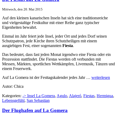
Mittwoch, den 20. Mai 2015
Auf den kleinen kanarischen Inseln hat sich eine traditionsreiche
und vielgestaltige Festkultur mit einer Reihe ganz typischer
Eigenheiten bewahrt.
Einmal im Jahr feiert jede Insel, jeder Ort und jedes Dorf seinen
Schutzpatron, jede Kirche ihren Schutzheiligen mit einem
ausgiebigen Fest, einer sogenannten
Fiesta
.
Das bedeutet, dass fast jeden Monat irgendwo eine Fiesta oder ein
Prozession stattfindet. Die Fiestas werden oft verbunden mit
Messen, Märkten, sportlichen Wettkämpfen, Livemusik, Tänzen und
einem Feuerwerk.
Auf La Gomera ist der Festtagskalender jedes Jahr …
weiterlesen
Autor: Chica
Kategorien:
-> Insel La Gomera
,
Agulo
,
Alajeró
,
Fiestas
,
Hermigua
,
Lebensgefühl
,
San Sebastian
Der Flughafen auf La Gomera