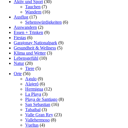
Aktiv und Sport
(30)
Tauchen
(7)
Wandern
(16)
Ausflug
(17)
Sehenswürdigkeiten
(6)
Auswandern
(2)
Essen + Trinken
(9)
Fiestas
(6)
Garajonay Nationalpark
(9)
Gesundheit & Wellness
(5)
Klima und Wetter
(3)
Lebensgefühl
(10)
Natur
(20)
Tiere
(5)
Orte
(56)
Agulo
(9)
Alajeró
(6)
Hermigua
(12)
La Playa
(3)
Playa de Santiago
(8)
San Sebastian
(16)
Tabaibal
(3)
Valle Gran Rey
(23)
Vallehermoso
(8)
Vueltas
(4)